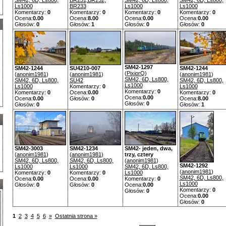
SM42, 6D, Ls800,
BR231,BR232,
SM42, 6D, Ls800,
SM42, 6D, Ls800,
Ls1000
BR233
Ls1000
Ls1000
Komentarzy:
0
Komentarzy:
0
Komentarzy:
0
Komentarzy:
0
Ocena:
0.00
Ocena:
8.00
Ocena:
0.00
Ocena:
0.00
Głosów:
0
Głosów:
1
Głosów:
0
Głosów:
0
SM42-1297
SM42-1244
SU4210-007
SM42-1244
(
PixiorQ
)
(
anonim1981
)
(
anonim1981
)
(
anonim1981
)
SM42, 6D, Ls800,
SM42, 6D, Ls800,
SU42
SM42, 6D, Ls800,
Ls1000
Ls1000
Komentarzy:
0
Ls1000
Komentarzy:
0
Komentarzy:
0
Ocena:
0.00
Komentarzy:
0
Ocena:
0.00
Ocena:
0.00
Głosów:
0
Ocena:
8.00
Głosów:
0
Głosów:
0
Głosów:
1
SM42-3003
SM42-1234
SM42- jeden, dwa,
(
anonim1981
)
(
anonim1981
)
trzy, cztery
SM42, 6D, Ls800,
SM42, 6D, Ls800,
(
anonim1981
)
SM42-1292
Ls1000
Ls1000
SM42, 6D, Ls800,
(
anonim1981
)
Komentarzy:
0
Komentarzy:
0
Ls1000
SM42, 6D, Ls800,
Ocena:
0.00
Ocena:
0.00
Komentarzy:
0
Ls1000
Głosów:
0
Głosów:
0
Ocena:
0.00
Komentarzy:
0
Głosów:
0
Ocena:
0.00
Głosów:
0
1
2
3
4
5
6
»
Ostatnia strona »