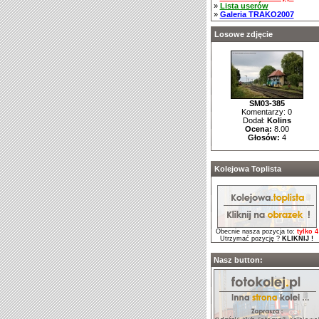
»
Lista userów
»
Galeria TRAKO2007
Losowe zdjęcie
SM03-385
Komentarzy: 0
Dodał:
Kolins
Ocena:
8.00
Głosów:
4
Kolejowa Toplista
Obecnie nasza pozycja to:
tylko 4
Utrzymać pozycję ?
KLIKNIJ !
Nasz button: