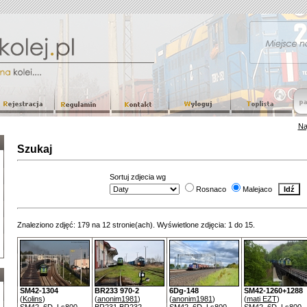
Na
Szukaj
Sortuj zdjecia wg
Rosnaco
Malejaco
Znaleziono zdjęć: 179 na 12 stronie(ach). Wyświetlone zdjęcia: 1 do 15.
SM42-1304
BR233 970-2
6Dg-148
SM42-1260+1288
(
Kolins
)
(
anonim1981
)
(
anonim1981
)
(
mati EZT
)