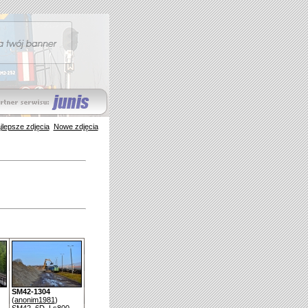
jlepsze zdjęcia
Nowe zdjęcia
SM42-1304
(
anonim1981
)