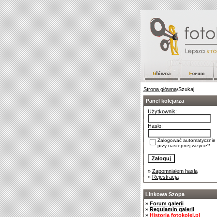
Strona główna
/Szukaj
Panel kolejarza
Użytkownik:
Hasło:
Zalogować automatycznie
przy następnej wizycie?
»
Zapomniałem hasła
»
Rejestracja
Linkowa Szopa
»
Forum galerii
»
Regulamin galerii
»
Historia fotokolej.pl