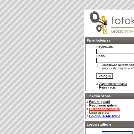
Panel kolejarza
Użytkownik:
Hasło:
Zalogować automatycz
przy następnej wizycie
»
Zapomniałem hasła
»
Rejestracja
Linkowa Szopa
»
Forum galerii
»
Regulamin galerii
»
Historia fotokolej.pl
»
Lista userów
»
Galeria TRAKO2007
Losowe zdjęcie