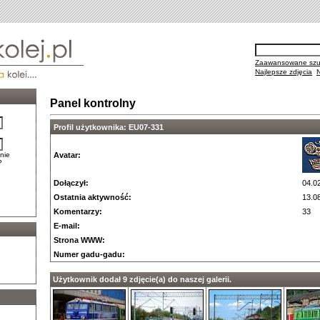
Zaawansowane szu
Najlepsze zdjęcia
Panel kontrolny
Profil użytkownika: EU07-331
nie
Avatar:
?
Dołączył:
04.0
Ostatnia aktywność:
13.0
Komentarzy:
33
E-mail:
Strona WWW:
Numer gadu-gadu:
Użytkownik dodał 9 zdjęcie(a) do naszej galerii.