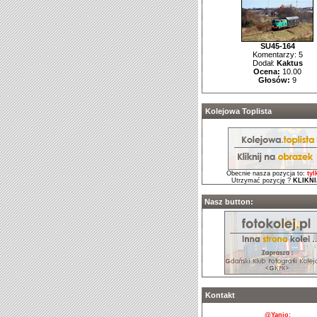
SU45-164
Komentarzy: 5
Dodał:
Kaktus
Ocena:
10.00
Głosów:
9
Kolejowa Toplista
Obecnie nasza pozycja to:
tyl
Utrzymać pozycję ?
KLIKNIJ
Nasz button:
Kontakt
@Yanio: