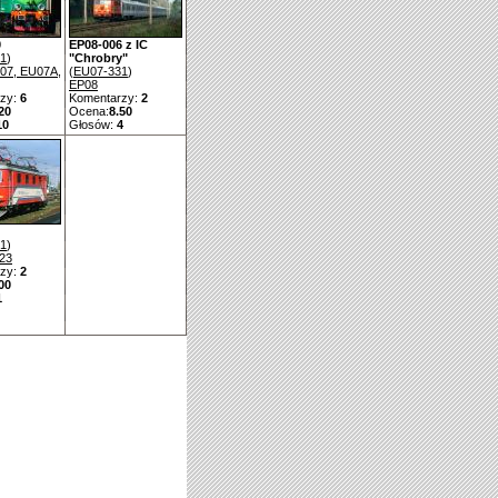
0
EP08-006 z IC
1
)
"Chrobry"
07, EU07A,
(
EU07-331
)
EP08
zy:
6
Komentarzy:
2
20
Ocena:
8.50
10
Głosów:
4
1
)
23
zy:
2
00
1