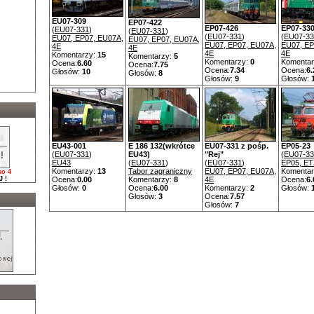
EU07-309
EP07-422
EP07-426
EP07-33
(
EU07-331
)
(
EU07-331
)
(
EU07-331
)
(
EU07-33
EU07, EP07, EU07A,
EU07, EP07, EU07A,
EU07, EP07, EU07A,
EU07, EP
4E
4E
4E
4E
Komentarzy:
15
Komentarzy:
5
Komentarzy:
0
Komentar
Ocena:
6.60
Ocena:
7.75
Ocena:
7.34
Ocena:
6.
Głosów:
10
Głosów:
8
Głosów:
9
Głosów:
EU43-001
E 186 132(wkrótce
EU07-331 z pośp.
EP05-23
(
EU07-331
)
EU43)
"Rej"
(
EU07-33
EU43
(
EU07-331
)
(
EU07-331
)
EP05, ET
Komentarzy:
13
Tabor zagraniczny
EU07, EP07, EU07A,
Komentar
ko 4
 !
Ocena:
0.00
Komentarzy:
8
4E
Ocena:
6.
Głosów:
0
Ocena:
6.00
Komentarzy:
2
Głosów:
Głosów:
3
Ocena:
7.57
Głosów:
7