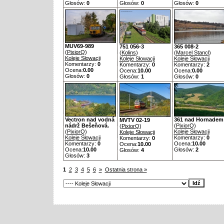
Głosów:
0
Głosów:
0
Głosów:
0
MUV69-989
751 056-3
365 008-2
(
PixiorQ
)
(
Kolins
)
(
Marcel Stancl
)
Koleje Słowacji
Koleje Słowacji
Koleje Słowacji
Komentarzy:
0
Komentarzy:
0
Komentarzy:
2
Ocena:
0.00
Ocena:
10.00
Ocena:
0.00
Głosów:
0
Głosów:
1
Głosów:
0
Vectron nad vodná
361 nad Hornadem
MVTV 02-19
nádrž Bešeňová.
(
PixiorQ
)
(
PixiorQ
)
(
PixiorQ
)
Koleje Słowacji
Koleje Słowacji
Koleje Słowacji
Komentarzy:
0
Komentarzy:
0
Komentarzy:
0
Ocena:
10.00
Ocena:
10.00
Ocena:
10.00
Głosów:
2
Głosów:
4
Głosów:
3
1
2
3
4
5
6
»
Ostatnia strona »