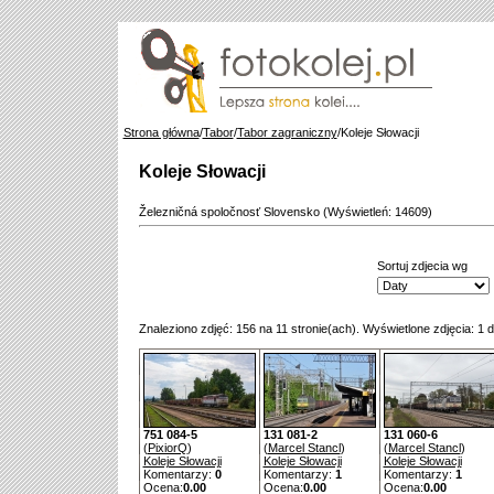
Strona główna
/
Tabor
/
Tabor zagraniczny
/Koleje Słowacji
Koleje Słowacji
Železničná spoločnosť Slovensko (Wyświetleń: 14609)
Sortuj zdjecia wg
Znaleziono zdjęć: 156 na 11 stronie(ach). Wyświetlone zdjęcia: 1 d
751 084-5
131 081-2
131 060-6
(
PixiorQ
)
(
Marcel Stancl
)
(
Marcel Stancl
)
Koleje Słowacji
Koleje Słowacji
Koleje Słowacji
Komentarzy:
0
Komentarzy:
1
Komentarzy:
1
Ocena:
0.00
Ocena:
0.00
Ocena:
0.00