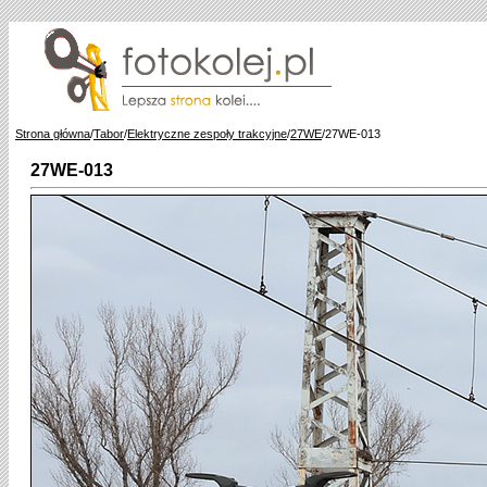
Strona główna
/
Tabor
/
Elektryczne zespoły trakcyjne
/
27WE
/27WE-013
27WE-013