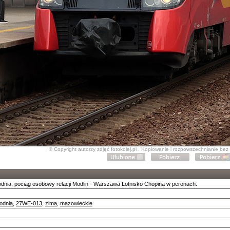
© Copyright autorzy zdjęć fotokolej.pl . Kopiowanie i rozpowszechnianie be
ia, pociąg osobowy relacji Modlin - Warszawa Lotnisko Chopina w peronach.
odnia
,
27WE-013
,
zima
,
mazowieckie